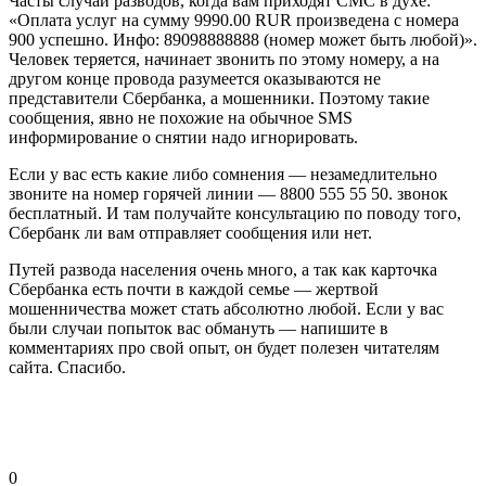
Часты случаи разводов, когда вам приходят СМС в духе:
«Оплата услуг на сумму 9990.00 RUR произведена с номера
900 успешно. Инфо: 89098888888 (номер может быть любой)».
Человек теряется, начинает звонить по этому номеру, а на
другом конце провода разумеется оказываются не
представители Сбербанка, а мошенники. Поэтому такие
сообщения, явно не похожие на обычное SMS
информирование о снятии надо игнорировать.
Если у вас есть какие либо сомнения — незамедлительно
звоните на номер горячей линии — 8800 555 55 50. звонок
бесплатный. И там получайте консультацию по поводу того,
Сбербанк ли вам отправляет сообщения или нет.
Путей развода населения очень много, а так как карточка
Сбербанка есть почти в каждой семье — жертвой
мошенничества может стать абсолютно любой. Если у вас
были случаи попыток вас обмануть — напишите в
комментариях про свой опыт, он будет полезен читателям
сайта. Спасибо.
0